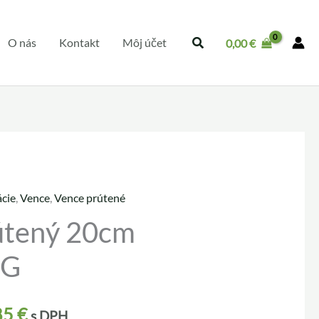
O nás
Kontakt
Môj účet
0,00
€
cie
,
Vence
,
Vence prútené
útený 20cm
-G
85
€
s DPH