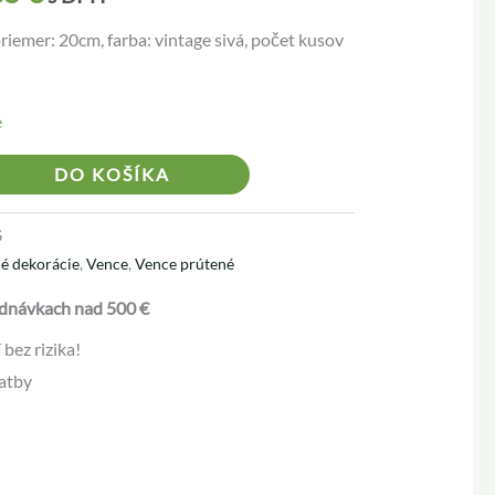
riemer: 20cm, farba: vintage sivá, počet kusov
e
Alternative:
DO KOŠÍKA
G
é dekorácie
,
Vence
,
Vence prútené
dnávkach nad 500 €
bez rizika!
atby