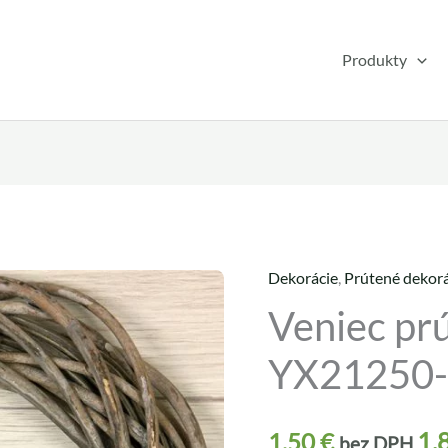
Produkty
Dekorácie
,
Prútené dekorá
množstvo
Veniec pr
Veniec
prútený
YX21250
20cm
YX21250-
G
1,
1,50
€
bez DPH