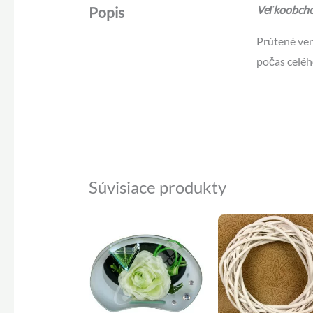
Veľkoobchod
Popis
Prútené ven
počas celéh
Súvisiace produkty