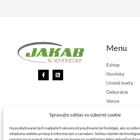
Menu
Eshop
Novinky
Umelé kvety
Dekorácie
Vence
Lacné vence
Spravujte súhlas so súbormi cookie
Stuhy
Vianoce
Na poskytovanie tých najlepších skúseností používame technológie, ako sú súbo
ukladanie a/alebo prístup k informáciám o zariadení. Súhlas s týmito technológi
umožní spracovávať údaje, ako je správanie pri prehliadaní alebo jedinečné ID na