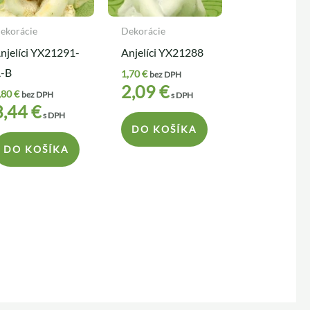
ekorácie
Dekorácie
njelíci YX21291-
Anjelíci YX21288
-B
1,70
€
bez DPH
2,09
€
,80
€
bez DPH
s DPH
3,44
€
s DPH
DO KOŠÍKA
DO KOŠÍKA