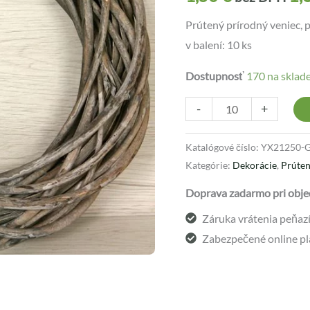
Prútený prírodný veniec, p
v balení: 10 ks
Dostupnosť
170 na sklad
-
+
Katalógové číslo:
YX21250-
Kategórie:
Dekorácie
,
Prúten
Doprava zadarmo pri obje
Záruka vrátenia peňazí 
Zabezpečené online pl