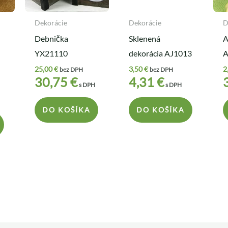
Dekorácie
Dekorácie
D
Debnička
Sklenená
A
YX21110
dekorácia AJ1013
A
25,00
€
3,50
€
2
bez DPH
bez DPH
30,75
€
4,31
€
s DPH
s DPH
DO KOŠÍKA
DO KOŠÍKA