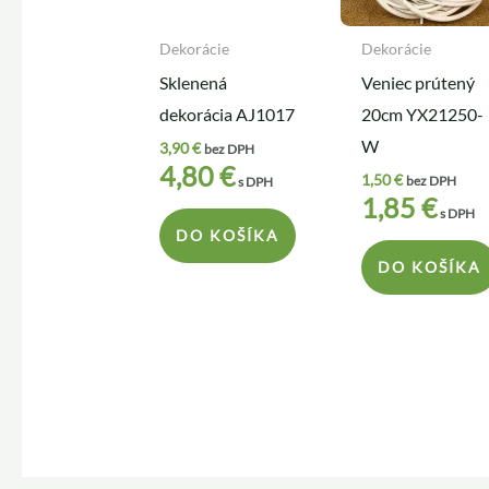
Dekorácie
Dekorácie
Sklenená
Veniec prútený
dekorácia AJ1017
20cm YX21250-
W
3,90
€
bez DPH
4,80
€
1,50
€
bez DPH
s DPH
1,85
€
s DPH
DO KOŠÍKA
DO KOŠÍKA