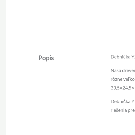
Debnička Y
Popis
Naša dreven
rôzne veľko
33,5×24,5×1
Debnička YX
riešenia pr