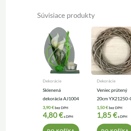
Súvisiace produkty
Dekorácie
Dekorácie
Sklenená
Veniec prútený
dekorácia AJ1004
20cm YX21250-
3,90
€
1,50
€
bez DPH
bez DPH
4,80
€
1,85
€
s DPH
s DPH
DO KOŠÍKA
DO KOŠÍKA