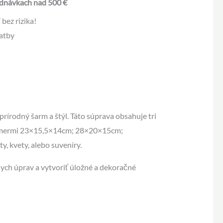
dnávkach nad 500 €
bez rizika!
atby
írodný šarm a štýl. Táto súprava obsahuje tri
 rozmermi 23×15,5×14cm; 28×20×15cm;
, kvety, alebo suveníry.
ych úprav a vytvoriť úložné a dekoračné