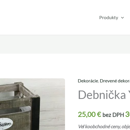
Produkty
Dekorácie
,
Drevené dekor
množstvo
Debnička
Debnička
YX21110
3
25,00
€
bez DPH
Veľkoobchodné ceny, objed