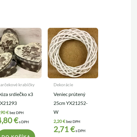
arčekové krabičky
Dekorácie
óza srdiečko x3
Veniec prútený
X21293
25cm YX21252-
W
,90
€
bez DPH
4,80
€
2,20
€
bez DPH
s DPH
2,71
€
s DPH
DO KOŠÍKA