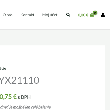
O nás
Kontakt
Môj účet
0,00
€
ácie
 YX21110
0,75
€
s DPH
nať je možné len celé balenie.