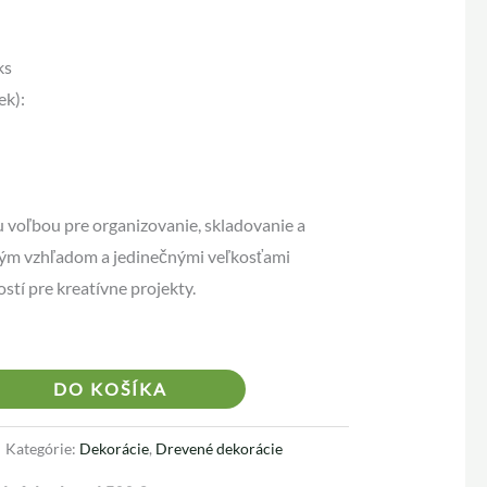
ks
ek):
u voľbou pre organizovanie, skladovanie a
ným vzhľadom a jedinečnými veľkosťami
í pre kreatívne projekty.
Alternative:
DO KOŠÍKA
Kategórie:
Dekorácie
,
Drevené dekorácie