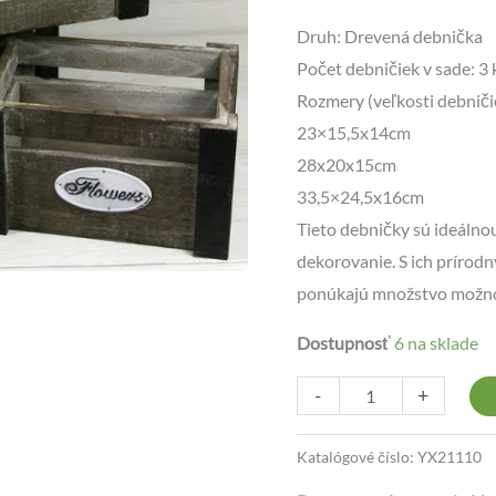
Druh: Drevená debnička
Počet debničiek v sade: 3 
Rozmery (veľkosti debniči
23×15,5x14cm
28x20x15cm
33,5×24,5x16cm
Tieto debničky sú ideálno
dekorovanie. S ich prírod
ponúkajú množstvo možnost
Dostupnosť
6 na sklade
-
+
Katalógové číslo:
YX21110