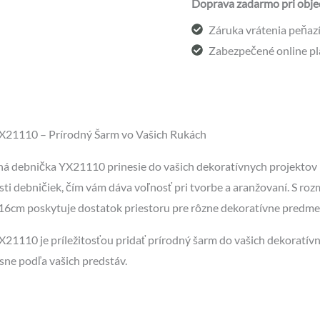
Doprava zadarmo pri obje
Záruka vrátenia peňazí 
Zabezpečené online pl
X21110 – Prírodný Šarm vo Vašich Rukách
á debnička YX21110 prinesie do vašich dekoratívnych projektov pr
sti debničiek, čím vám dáva voľnosť pri tvorbe a aranžovaní. S
6cm poskytuje dostatok priestoru pre rôzne dekoratívne predmety
21110 je príležitosťou pridať prírodný šarm do vašich dekoratívn
esne podľa vašich predstáv.