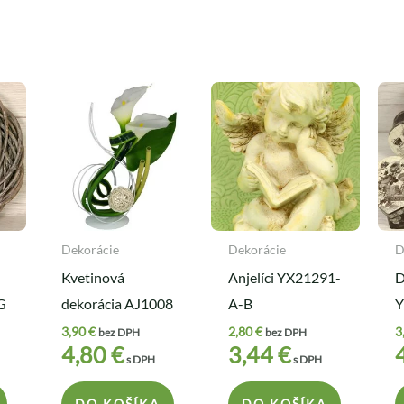
Dekorácie
Dekorácie
D
Kvetinová
Anjelíci YX21291-
D
G
dekorácia AJ1008
A-B
Y
3,90
€
2,80
€
3
bez DPH
bez DPH
4,80
€
3,44
€
s DPH
s DPH
DO KOŠÍKA
DO KOŠÍKA