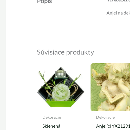
Popis
Anjel na dek
Súvisiace produkty
Dekorácie
Dekorácie
Sklenená
Anjelíci YX2129