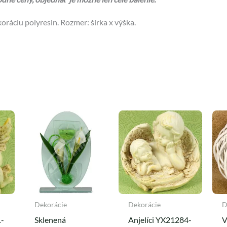
oráciu polyresin. Rozmer: šírka x výška.
Dekorácie
Dekorácie
D
1-
Sklenená
Anjelíci YX21284-
V