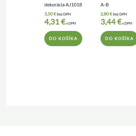
dekorácia AJ1018
A-B
3,50
€
2,80
€
bez DPH
bez DPH
4,31
€
3,44
€
s DPH
s DPH
DO KOŠÍKA
DO KOŠÍKA