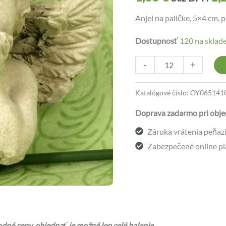
Anjel na paličke, 5×4 cm, 
Dostupnosť
120 na sklad
-
+
Katalógové číslo:
OY065141
Doprava zadarmo pri obje
Záruka vrátenia peňazí 
Zabezpečené online pl
né ceny, objednať je možné len celé balenie.