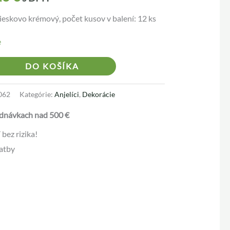
pieskovo krémový, počet kusov v balení: 12 ks
e
Alternative:
DO KOŠÍKA
062
Kategórie:
Anjelíci
,
Dekorácie
dnávkach nad 500 €
bez rizika!
atby