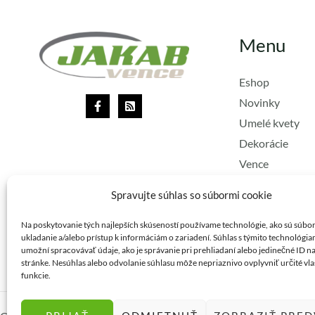
Menu
Eshop
Novinky
Umelé kvety
Dekorácie
Vence
Lacné vence
Spravujte súhlas so súbormi cookie
Stuhy
Vianoce
Na poskytovanie tých najlepších skúseností používame technológie, ako sú súbo
ukladanie a/alebo prístup k informáciám o zariadení. Súhlas s týmito technológi
umožní spracovávať údaje, ako je správanie pri prehliadaní alebo jedinečné ID na
stránke. Nesúhlas alebo odvolanie súhlasu môže nepriaznivo ovplyvniť určité vla
funkcie.