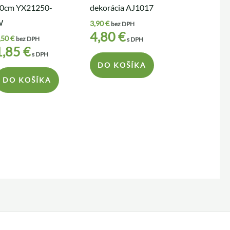
0cm YX21250-
dekorácia AJ1017
W
3,90
€
bez DPH
4,80
€
,50
€
bez DPH
s DPH
1,85
€
s DPH
DO KOŠÍKA
DO KOŠÍKA