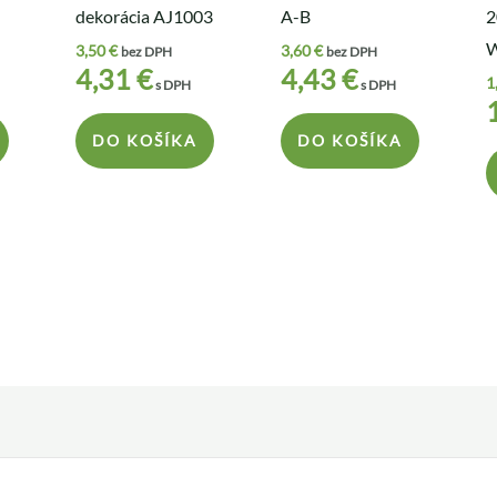
dekorácia AJ1003
A-B
2
3,50
€
3,60
€
bez DPH
bez DPH
4,31
€
4,43
€
1
s DPH
s DPH
DO KOŠÍKA
DO KOŠÍKA