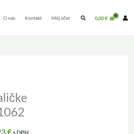
O nás
Kontakt
Môj účet
0,00
€
aličke
1062
23
€
s DPH